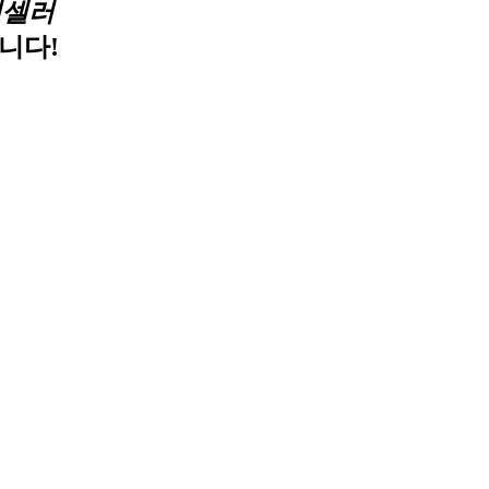
픽셀러
니다!